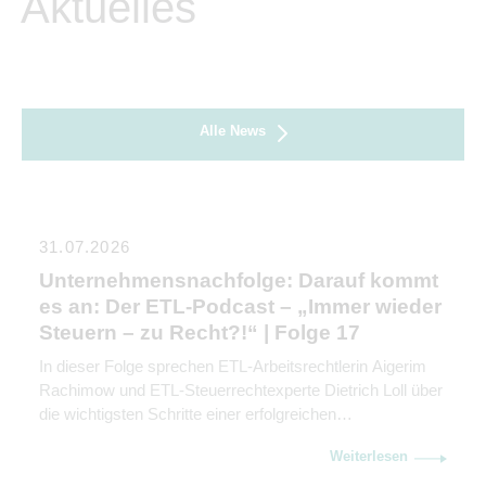
Aktuelles
Alle News
31.07.2026
Unternehmensnachfolge: Darauf kommt
es an: Der ETL-Podcast – „Immer wieder
Steuern – zu Recht?!“ | Folge 17
In dieser Folge sprechen ETL-Arbeitsrechtlerin Aigerim
Rachimow und ETL-Steuerrechtexperte Dietrich Loll über
die wichtigsten Schritte einer erfolgreichen
Unternehmensnachfolge. Sie erklären, warum
Weiterlesen
Kommunikation genauso wichtig ist wie rechtliche und
steuerliche Gestaltung.