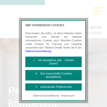
WIR VERWENDEN COOKIES
Steuer.WERK
Steuerberatung im Erzgebirge
Entscheiden Sie selbst, ob diese Website neben
funktionell zum Betrieb der Website
erforderlichen Cookies auch Betreiber-Cookies
sowie Cookies für Tracking und Targeting
verwenden darf. Weitere Details finden Sie in der
Datenschutzerklärung
.
✓ Ich akzeptiere alle (Vielen
Dank!)
✕ Nur essenzielle Cookies
akzeptieren
Persönlich,
✎ Individuelle Präferenzen
·
Datenschutzerklärung
Impressum
Notwendige Cookies
kompetent
Diese Cookies sind erforderlich, um die
grundlegende Funktionalität der Website