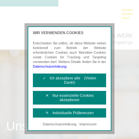
WIR VERWENDEN COOKIES
Steuer.WERK
Steuerberatung im Erzgebirge
Entscheiden Sie selbst, ob diese Website neben
funktionell zum Betrieb der Website
erforderlichen Cookies auch Betreiber-Cookies
sowie Cookies für Tracking und Targeting
verwenden darf. Weitere Details finden Sie in der
Datenschutzerklärung
.
✓ Ich akzeptiere alle (Vielen
Dank!)
✕ Nur essenzielle Cookies
akzeptieren
✎ Individuelle Präferenzen
Unsere Kanzlei
·
Datenschutzerklärung
Impressum
Notwendige Cookies
Diese Cookies sind erforderlich, um die
grundlegende Funktionalität der Website