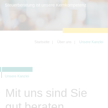
zu sichern.
Steuerberatung ist unsere Kernkompetenz
Tracking- und Targeting-Cookies
Diese Cookies sind erforderlich, um
unsere Website auf Ihre Bedürfnisse hin
zu optimieren. Hierzu gehört eine
bedarfsgerechte Gestaltung und
fortlaufende Verbesserung unseres
Angebotes einschließlich der
Verknüpfung zu Social-Media-
Angeboten von z.B. Facebook und
Startseite
Über uns
Unsere Kanzlei
LinkedIn.
Betreibercookies
Diese Cookies sind erforderlich, um z.B.
Google Maps zu nutzen oder
eingebettete Videos abspielen zu
können.
Unsere Kanzlei
Mit uns sind Sie
gut beraten.