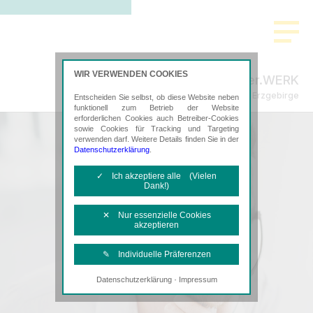
WIR VERWENDEN COOKIES
Steuer.WERK
Steuerberatung im Erzgebirge
Entscheiden Sie selbst, ob diese Website neben
funktionell zum Betrieb der Website
erforderlichen Cookies auch Betreiber-Cookies
sowie Cookies für Tracking und Targeting
verwenden darf. Weitere Details finden Sie in der
Datenschutzerklärung
.
✓ Ich akzeptiere alle (Vielen
Dank!)
✕ Nur essenzielle Cookies
akzeptieren
✎ Individuelle Präferenzen
·
Datenschutzerklärung
Impressum
Notwendige Cookies
Diese Cookies sind erforderlich, um die
grundlegende Funktionalität der Website