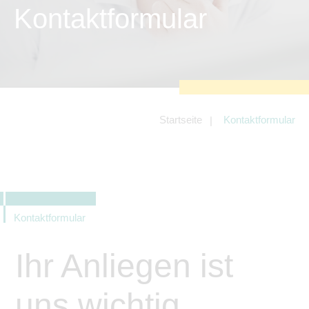
zu sichern.
Kontaktformular
Tracking- und Targeting-Cookies
Diese Cookies sind erforderlich, um
unsere Website auf Ihre Bedürfnisse hin
zu optimieren. Hierzu gehört eine
bedarfsgerechte Gestaltung und
fortlaufende Verbesserung unseres
Angebotes einschließlich der
Verknüpfung zu Social-Media-
Angeboten von z.B. Facebook und
Startseite
Kontaktformular
LinkedIn.
Betreibercookies
Diese Cookies sind erforderlich, um z.B.
Google Maps zu nutzen oder
eingebettete Videos abspielen zu
können.
Kontaktformular
Ihr Anliegen ist
uns wichtig.