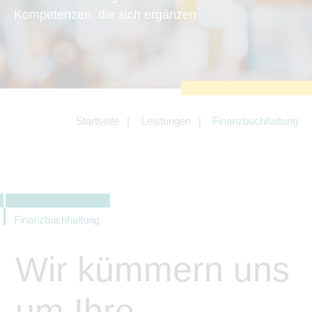
zu sichern.
Kompetenzen, die sich ergänzen
Tracking- und Targeting-Cookies
Diese Cookies sind erforderlich, um
unsere Website auf Ihre Bedürfnisse hin
zu optimieren. Hierzu gehört eine
bedarfsgerechte Gestaltung und
fortlaufende Verbesserung unseres
Angebotes einschließlich der
Verknüpfung zu Social-Media-
Angeboten von z.B. Facebook und
Startseite
Leistungen
Finanzbuchhaltung
LinkedIn.
Betreibercookies
Diese Cookies sind erforderlich, um z.B.
Google Maps zu nutzen oder
eingebettete Videos abspielen zu
können.
Finanzbuchhaltung
Wir kümmern uns
um Ihre