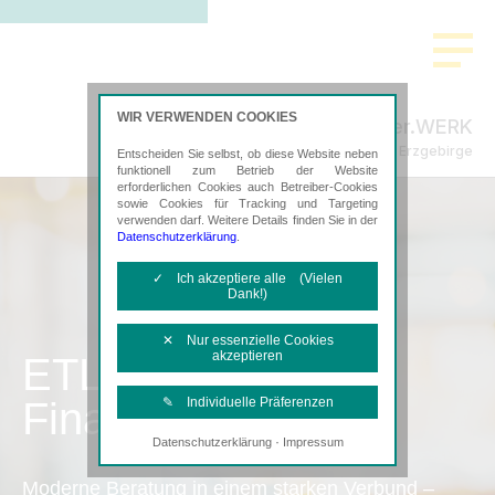
WIR VERWENDEN COOKIES
Steuer.WERK
Steuerberatung im Erzgebirge
Entscheiden Sie selbst, ob diese Website neben
funktionell zum Betrieb der Website
erforderlichen Cookies auch Betreiber-Cookies
sowie Cookies für Tracking und Targeting
verwenden darf. Weitere Details finden Sie in der
Datenschutzerklärung
.
✓ Ich akzeptiere alle (Vielen
Dank!)
✕ Nur essenzielle Cookies
akzeptieren
ETL
Finanzbuchhaltung
✎ Individuelle Präferenzen
·
Datenschutzerklärung
Impressum
Notwendige Cookies
Diese Cookies sind erforderlich, um die
Moderne Beratung in einem starken Verbund –
grundlegende Funktionalität der Website