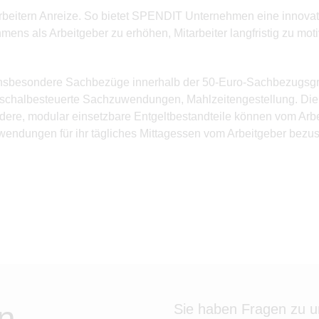
itarbeitern Anreize. So bietet SPENDIT Unternehmen eine innov
hmens als Arbeitgeber zu erhöhen, Mitarbeiter langfristig zu 
 insbesondere Sachbezüge innerhalb der 50-Euro-Sachbezugsgr
uschalbesteuerte Sachzuwendungen, Mahlzeitengestellung. Die S
dere, modular einsetzbare Entgeltbestandteile können vom Arbei
fwendungen für ihr tägliches Mittagessen vom Arbeitgeber bezu
n
Sie haben Fragen zu 