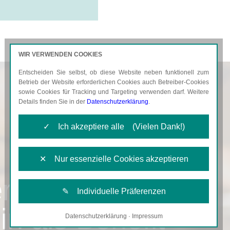
WIR VERWENDEN COOKIES
Entscheiden Sie selbst, ob diese Website neben funktionell zum
AKTUELLES
KARRIERE
Betrieb der Website erforderlichen Cookies auch Betreiber-Cookies
sowie Cookies für Tracking und Targeting verwenden darf. Weitere
Details finden Sie in der
Datenschutzerklärung
.
✓ Ich akzeptiere alle (Vielen Dank!)
✕ Nur essenzielle Cookies akzeptieren
r
✎ Individuelle Präferenzen
n als Benefit
Datenschutzerklärung
·
Impressum
Notwendige Cookies