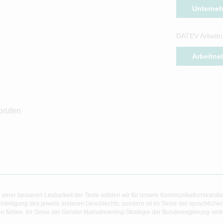
Unterne
DATEV Arbeitn
Arbeitne
prüfen
 einer besseren Lesbarkeit der Texte wählen wir für unsere Kommunikationskanäl
hteiligung des jeweils anderen Geschlechts, sondern ist im Sinne der sprachlich
 fühlen. Im Sinne der Gender Mainstreaming-Strategie der Bundesregierung vertret