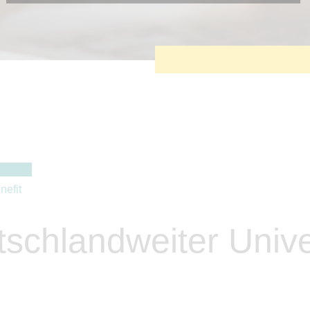
Diese Cookies sind erforderlich, um die grundlegende
Funktionalität der Website zu sichern.
Tracking- und Targeting-Cookies
Diese Cookies sind erforderlich, um unsere Website auf Ihre
Bedürfnisse hin zu optimieren. Hierzu gehört eine
bedarfsgerechte Gestaltung und fortlaufende Verbesserung
unseres Angebotes einschließlich der Verknüpfung zu
Social-Media-Angeboten von z.B. Facebook und LinkedIn.
Betreibercookies
Diese Cookies sind erforderlich, um z.B. Google Maps zu
nutzen oder eingebettete Videos abspielen zu können.
nefit
schlandweiter Unive