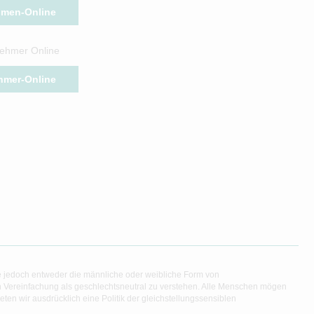
hmen-Online
ehmer Online
hmer-Online
e jedoch entweder die männliche oder weibliche Form von
en Vereinfachung als geschlechtsneutral zu verstehen. Alle Menschen mögen
en wir ausdrücklich eine Politik der gleichstellungssensiblen